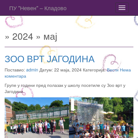
ПУ "Невен" – Кладово
Toggle
navigati
» 2024 » мај
ЗОО ВРТ ЈАГОДИНА
Поставио:
admin
Датум: 22 маја, 2024 Категорија:
Вести
Нема
коментара
Групе у години пред полазак у школу посетиле су Зоо врт у
Јагодини.