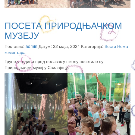
ПОСЕТА ПРИРОДЊАЧКОМ
МУЗЕЈУ
Поставио:
admin
Датум: 22 маја, 2024 Категорија:
Вести
Нема
коментара
Групе у години пред полазак у школу посетиле су
Природњачки музеј у Свилајнцу.