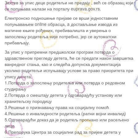
Захтев за упис деце родитељи не предају , већ се образац који
се попуњава налази на порталу euprava.gov.rs.
Електронско подношење пријаве се врши једноставним
попуњавањем online обрасца, a достављање извода из
матичне књиге рођених, пребивалишта и уверења о
запослењу родитеља није потребно, јер се аутоматски
прибављају.
За упис у припремни предшколски програм потврда о
здравственом прегледу детета, ће се предати након завршетка
ванредног стања, као и следећа допунска документација
уколико родитељи испуњавају услове за право приоритета при
упису детета:
1.Потврда о запослењу родитеља или потврда о редовном
студирању
2.Потврда о смештају детета у одговарајућу установу или
хранитељску породицу
3.Решење о признавању права на социјалну помоћ
4.Решење о инвалидности родитеља (ратни војни инвалид)
5.Одговарајући доказ да је родитељ прогнано или расељено
лице
6.Препорука Центра за социјални рад за пријем детета у