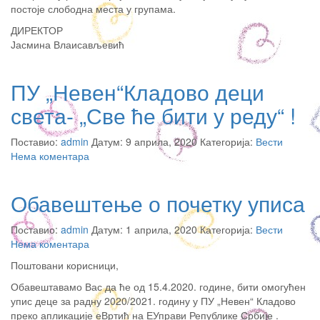
постоје слободна места у групама.
ДИРЕКТОР
Јасмина Влаисављевић
ПУ „Невен“Кладово деци
света- „Све ће бити у реду“ !
Поставио:
admin
Датум: 9 априла, 2020 Категорија:
Вести
Нема коментара
Обавештење о почетку уписа
Поставио:
admin
Датум: 1 априла, 2020 Категорија:
Вести
Нема коментара
Поштовани корисници,
Обавештавамо Вас да ће од 15.4.2020. године, бити омогућен
упис деце за радну 2020/2021. годину у ПУ „Невен“ Кладово
преко апликације еВртић на ЕУправи Републике Србије .