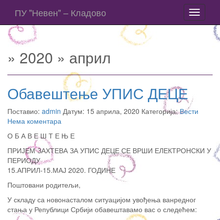
ПУ "Невен" – Кладово
Toggle
navigati
» 2020 » април
Обавештење УПИС ДЕЦЕ
Поставио:
admin
Датум: 15 априла, 2020 Категорија:
Вести
Нема коментара
О Б А В Е Ш Т Е Њ Е
ПРИЈЕМ ЗАХТЕВА ЗА УПИС ДЕЦЕ СЕ ВРШИ ЕЛЕКТРОНСКИ У
ПЕРИОДУ
15.АПРИЛ-15.МАЈ 2020. ГОДИНЕ
Поштовани родитељи,
У складу са новонасталом ситуацијом увођења ванредног
стања у Републици Србији обавештавамо вас о следећем: