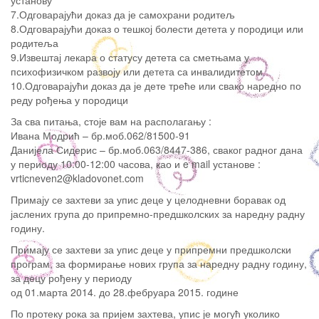
установу
7.Одговарајући доказ да је самохрани родитељ
8.Одговарајући доказ о тешкој болести детета у породици или
родитеља
9.Извештај лекара о статусу детета са сметњама у
психофизичком развоју или детета са инвалидитетом
10.Одговарајући доказ да је дете треће или свако наредно по
реду рођења у породици
За сва питања, стоје вам на располагању :
Ивана Модрић – бр.моб.062/81500-91
Данијела Сидерис – бр.моб.063/8447-386, сваког радног дана
у периоду 10:00-12:00 часова, као и e mail установе :
vrticneven2@kladovonet.com
Примају се захтеви за упис деце у целодневни боравак од
јаслених група до припремно-предшколских за наредну радну
годину.
Примају се захтеви за упис деце у припремни предшколски
програм, за формирање нових група за наредну радну годину,
за децу рођену у периоду
од 01.марта 2014. до 28.фебруара 2015. године
По протеку рока за пријем захтева, упис је могућ уколико