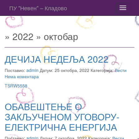
ПУ "Невен" – Кладово
Toggle
navigati
» 2022 » октобар
ДЕЧИЈА НЕДЕЉА 2022
Поставио:
admin
Датум: 25 октобра, 2022 Категорија:
Вести
Нема коментара
TSRW5558
ОБАВЕШТЕЊЕ О
ЗАКЉУЧЕНОМ УГОВОРУ-
ЕЛЕКТРИЧНА ЕНЕРГИЈА
Поставио:
admin
Датум: 7 октобра, 2022 Категорија:
Вести