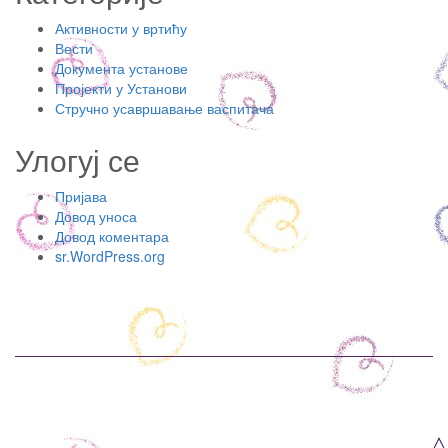
Активности у вртићу
Вести
Документа установе
Пројекти у Установи
Стручно усавршавање васпитача
Улогуј се
Пријава
Довод уноса
Довод коментара
sr.WordPress.org