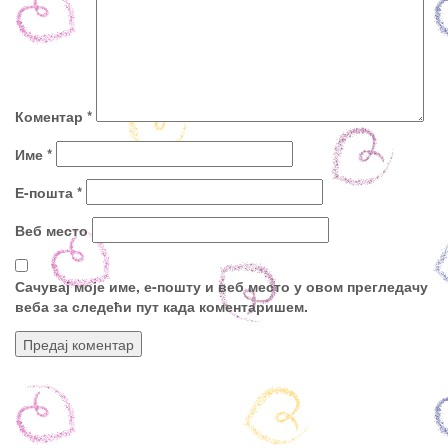
Коментар
*
Име
*
Е-пошта
*
Веб место
Сачувај моје име, е-пошту и веб место у овом прегледачу
веба за следећи пут када коментаришем.