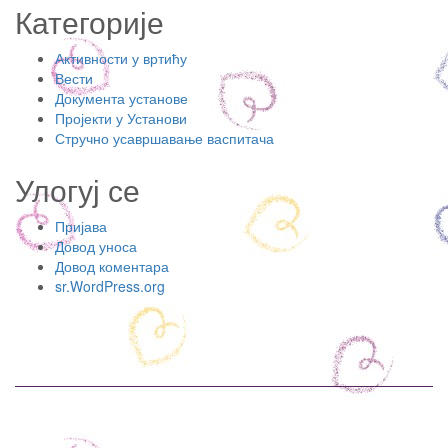
Категорије
Активности у вртићу
Вести
Документа установе
Пројекти у Установи
Стручно усавршавање васпитача
Улогуј се
Пријава
Довод уноса
Довод коментара
sr.WordPress.org