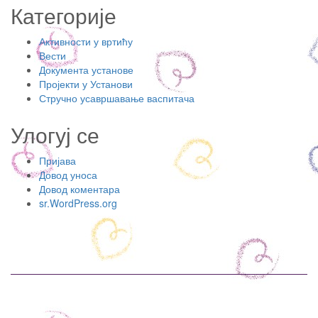
Категорије
Активности у вртићу
Вести
Документа установе
Пројекти у Установи
Стручно усавршавање васпитача
Улогуј се
Пријава
Довод уноса
Довод коментара
sr.WordPress.org