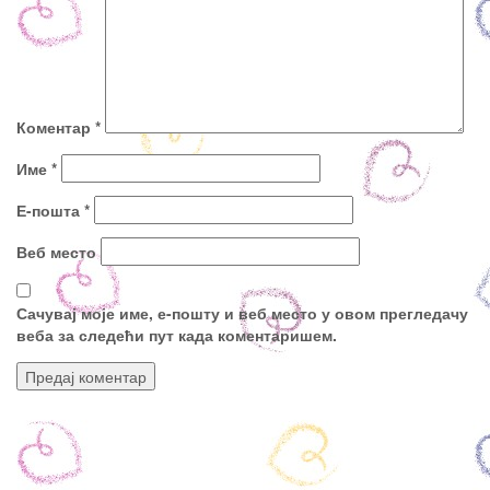
Коментар
*
Име
*
Е-пошта
*
Веб место
Сачувај моје име, е-пошту и веб место у овом прегледачу
веба за следећи пут када коментаришем.