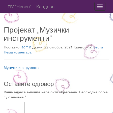
ПУ "Невен" – Кладово
Toggle
navigati
Пројекат „Музички
инструменти“
Поставио:
admin
Датум: 22 октобра, 2021 Категорија:
Вести
Нема коментара
Музички инструменти
Оставите одговор
Ваша адреса е-поште неће бити објављена.
Неопходна поља
су означена
*